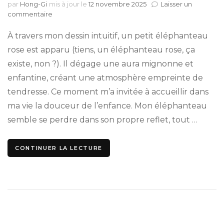
par
Hong-Gi
mis à jour le
12 novembre 2025
Laisser un
sur
commentaire
La
Musique
À travers mon dessin intuitif, un petit éléphanteau
de
rose est apparu (tiens, un éléphanteau rose, ça
l’Âme
existe, non ?). Il dégage une aura mignonne et
enfantine, créant une atmosphère empreinte de
tendresse. Ce moment m’a invitée à accueillir dans
ma vie la douceur de l’enfance. Mon éléphanteau
semble se perdre dans son propre reflet, tout …
CONTINUER LA LECTURE