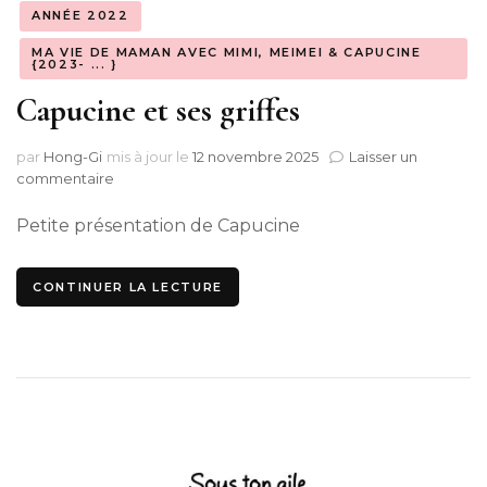
ANNÉE 2022
MA VIE DE MAMAN AVEC MIMI, MEIMEI & CAPUCINE
{2023- ... }
Capucine et ses griffes
par
Hong-Gi
mis à jour le
12 novembre 2025
Laisser un
sur
commentaire
Capucine
et
Petite présentation de Capucine
ses
griffes
CONTINUER LA LECTURE