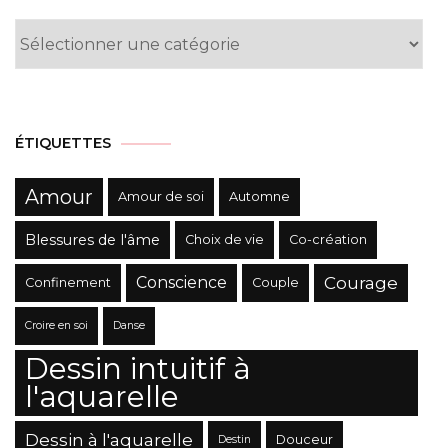
Liste
des
Catégories
ÉTIQUETTES
Amour
Amour de soi
Automne
Blessures de l'âme
Choix de vie
Co-création
Conscience
Courage
Confinement
Couple
Croire en soi
Danse
Dessin intuitif à
l'aquarelle
Dessin à l'aquarelle
Douceur
Destin