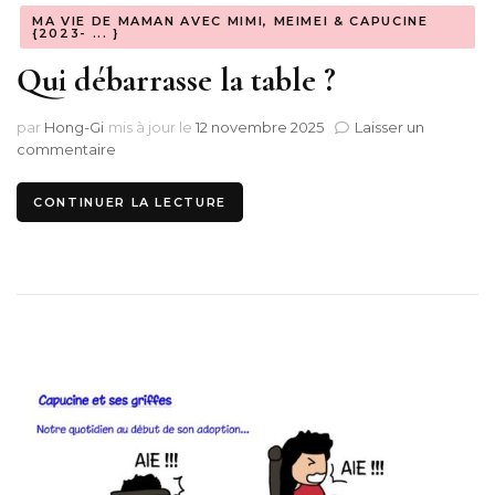
MA VIE DE MAMAN AVEC MIMI, MEIMEI & CAPUCINE
{2023- ... }
Qui débarrasse la table ?
par
Hong-Gi
mis à jour le
12 novembre 2025
Laisser un
sur
commentaire
Qui
débarrasse
CONTINUER LA LECTURE
la
table
?