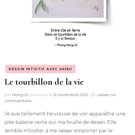
DESSIN INTUITIF AVEC HAÏKU
Le tourbillon de la vie
par
Hong-Gi
mis à jour le
12 novembre 2025
Laisser un
sur
commentaire
Le
tourbillon
Je suis tellement heureuse de voir apparaître une
de
jolie baleine verte sur ma feuille de dessin. Elle
la
semble m’inviter à me laisser emporter par le
vie