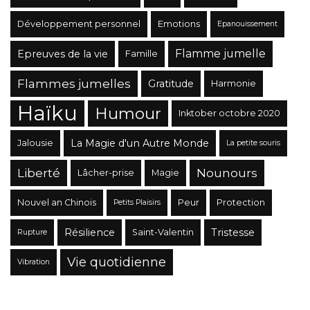
Développement personnel
Emotions
Epanouissement
Flamme jumelle
Epreuves de la vie
Famille
Flammes jumelles
Gratitude
Harmonie
Haïku
Humour
Inktober octobre 2020
La Magie d'un Autre Monde
Jalousie
La petite souris
Liberté
Nounours
Lâcher-prise
Magie
Nouvel an Chinois
Peur
Protection
Petits Plaisirs
Résilience
Tristesse
Saint-Valentin
Rupture
Vie quotidienne
Vibration