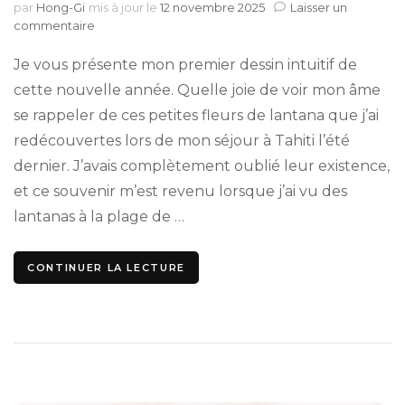
par
Hong-Gi
mis à jour le
12 novembre 2025
Laisser un
sur
commentaire
Joie
de
Je vous présente mon premier dessin intuitif de
mon
cette nouvelle année. Quelle joie de voir mon âme
enfance
se rappeler de ces petites fleurs de lantana que j’ai
:
le
redécouvertes lors de mon séjour à Tahiti l’été
Lantana
dernier. J’avais complètement oublié leur existence,
et ce souvenir m’est revenu lorsque j’ai vu des
lantanas à la plage de …
CONTINUER LA LECTURE