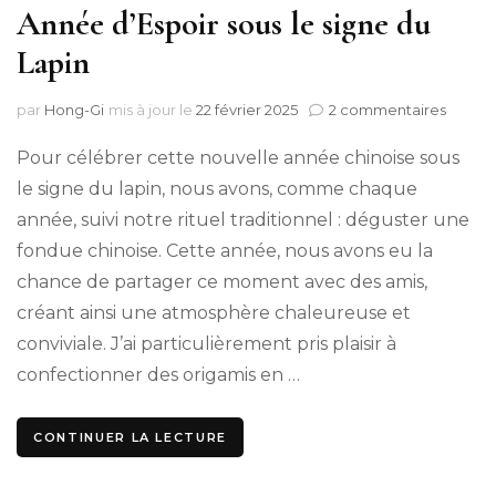
Année d’Espoir sous le signe du
Lapin
sur
par
Hong-Gi
mis à jour le
22 février 2025
2 commentaires
Année
d’Espo
Pour célébrer cette nouvelle année chinoise sous
sous
le signe du lapin, nous avons, comme chaque
le
année, suivi notre rituel traditionnel : déguster une
signe
du
fondue chinoise. Cette année, nous avons eu la
Lapin
chance de partager ce moment avec des amis,
créant ainsi une atmosphère chaleureuse et
conviviale. J’ai particulièrement pris plaisir à
confectionner des origamis en …
CONTINUER LA LECTURE