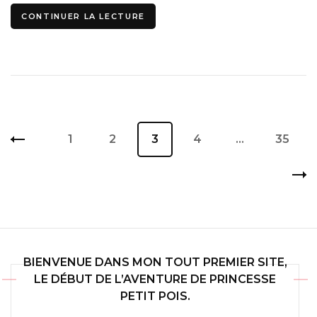
CONTINUER LA LECTURE
Pagination
Page
1
Page
2
Page
3
Page
4
…
Page
35
des
publications
BIENVENUE DANS MON TOUT PREMIER SITE,
LE DÉBUT DE L’AVENTURE DE PRINCESSE
PETIT POIS.