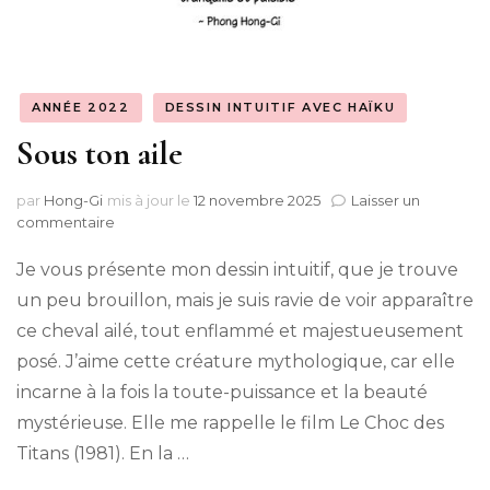
ANNÉE 2022
DESSIN INTUITIF AVEC HAÏKU
Sous ton aile
par
Hong-Gi
mis à jour le
12 novembre 2025
Laisser un
sur
commentaire
Sous
ton
Je vous présente mon dessin intuitif, que je trouve
aile
un peu brouillon, mais je suis ravie de voir apparaître
ce cheval ailé, tout enflammé et majestueusement
posé. J’aime cette créature mythologique, car elle
incarne à la fois la toute-puissance et la beauté
mystérieuse. Elle me rappelle le film Le Choc des
Titans (1981). En la …