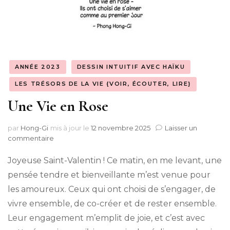
ANNÉE 2023
DESSIN INTUITIF AVEC HAÏKU
LES TRÉSORS DE LA VIE {VOIR, ÉCOUTER, LIRE}
Une Vie en Rose
par
Hong-Gi
mis à jour le
12 novembre 2025
Laisser un
sur
commentaire
Une
Vie
Joyeuse Saint-Valentin ! Ce matin, en me levant, une
en
pensée tendre et bienveillante m’est venue pour
Rose
les amoureux. Ceux qui ont choisi de s’engager, de
vivre ensemble, de co-créer et de rester ensemble.
Leur engagement m’emplit de joie, et c’est avec