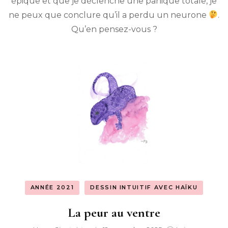
épique et que je déclenche une panique totale, je
de
ne peux que conclure qu’il a perdu un neurone
.
neurone
Qu’en pensez-vous ?
ANNÉE 2021
DESSIN INTUITIF AVEC HAÏKU
La peur au ventre