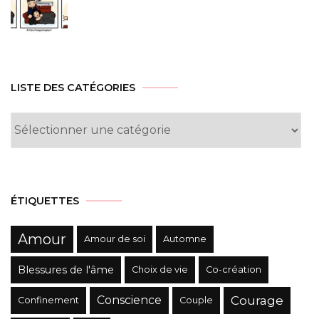
LISTE DES CATÉGORIES
Liste
des
Catégories
ÉTIQUETTES
Amour
Amour de soi
Automne
Blessures de l'âme
Choix de vie
Co-création
Conscience
Courage
Confinement
Couple