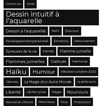
Croire en soi
Danse
Dessin intuitif à
l'aquarelle
Dessin à l'aquarelle
Douceur
Destin
Développement personnel
Emotions
Epanouissement
Flamme jumelle
Epreuves de la vie
Famille
Flammes jumelles
Gratitude
Harmonie
Haïku
Humour
Inktober octobre 2020
La Magie d'un Autre Monde
Jalousie
La petite souris
Liberté
Nounours
Lâcher-prise
Magie
Nouvel an Chinois
Peur
Protection
Petits Plaisirs