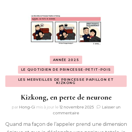
ANNÉE 2025
LE QUOTIDIEN DE PRINCESSE-PETIT-POIS
LES MERVEILLES DE PRINCESSE PAPILLON ET
KIZKONG
Kizkong, en perte de neurone
par
Hong-Gi
mis à jour le
12 novembre 2025
Laisser un
sur
commentaire
Kizkong,
Quand ma façon de l’appeler prend une dimension
en
perte