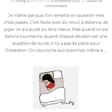
par
Hong-Gi
mis à jour le
12 novembre 2025
Laisser un
sur
commentaire
La
Je n’aime pas que l’on remette en question mes
peur
au
choix passés. C’est facile avec du recul, à distance, de
ventre
juger ce qui aurait pu être mieux. Mais quand on est
dans la tourmente, quand chaque décision est une
question de survie, il n’y a pas de place pour
l’hésitation. On s’accroche aux branches, même si …