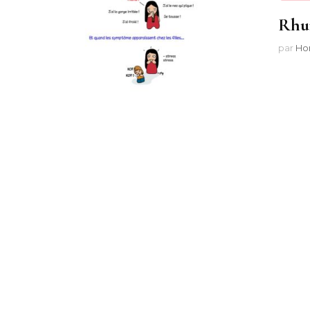
Rhu
par
Ho