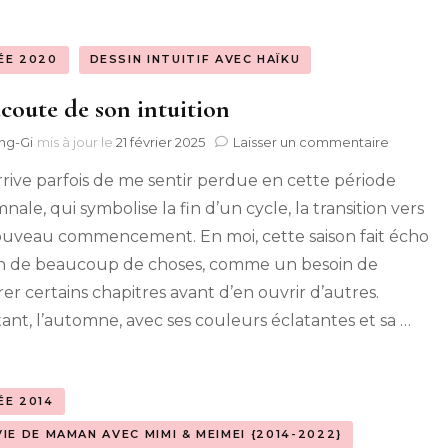
Maman en 
ÉE 2020
DESSIN INTUITIF AVEC HAÏKU
écoute de son intuition
sur
ng-Gi
mis à jour le
21 février 2025
Laisser un commentaire
À
arrive parfois de me sentir perdue en cette période
l’écoute
de
ale, qui symbolise la fin d’un cycle, la transition vers
son
uveau commencement. En moi, cette saison fait écho
intuition
fin de beaucoup de choses, comme un besoin de
rer certains chapitres avant d’en ouvrir d’autres.
ant, l’automne, avec ses couleurs éclatantes et sa …
ÉE 2014
VIE DE MAMAN AVEC MIMI & MEIMEI {2014-2022}