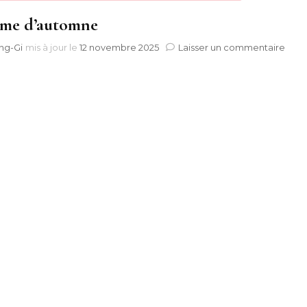
me d’automne
sur
ng-Gi
mis à jour le
12 novembre 2025
Laisser un commentaire
Rhu
d’a