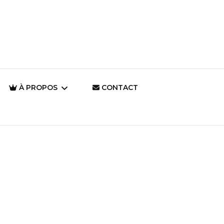
À PROPOS
CONTACT
Qui suis-je en tant
qu’artiste ?
Pourquoi dessiner ?
Il était une fois… La
Magie d’un Autre
Monde