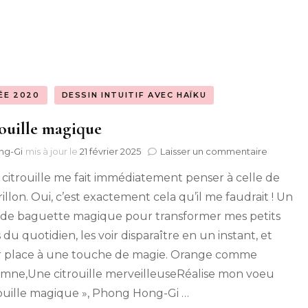
2022}
« Père Noël »
des
Vie de couple avec
-
Marques-pages « Bon
Nounours {2017-2020}
Pour… »
Famille recomposée
ÉE 2020
DESSIN INTUITIF AVEC HAÏKU
es
Images « Pas de
avec Nounours {2017-
ouille magique
lanbeck
Publicité »
2020}
sur
ng-Gi
mis à jour le
21 février 2025
Laisser un commentaire
Ma vie de Maman avec
Citrouille
 citrouille me fait immédiatement penser à celle de
magiqu
Mimi & Meimei {2014-
illon. Oui, c’est exactement cela qu’il me faudrait ! Un
2022}
de baguette magique pour transformer mes petits
Mes Aventures de
 du quotidien, les voir disparaître en un instant, et
Mes Avent
Maman
er place à une touche de magie. Orange comme
Maman en 
omne,Une citrouille merveilleuseRéalise mon voeu
rouille magique », Phong Hong-Gi …
Mes Avent