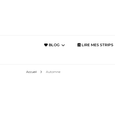
BLOG
LIRE MES STRIPS
Les Mots du Coeur
Vie de famille
Accueil
Automne
{Archives}
Dessin intuitif avec
haïku
La Magie d’un
Monde {Citation
Le quotidien de
Philosophiques}
Princesse-Petit-Pois
Citations insp