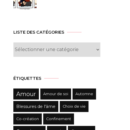
LISTE DES CATÉGORIES
Liste
des
Catégories
ÉTIQUETTES
Amour
Amour de soi
Automne
Blessures de l'âme
Choix de vie
Co-création
Confinement