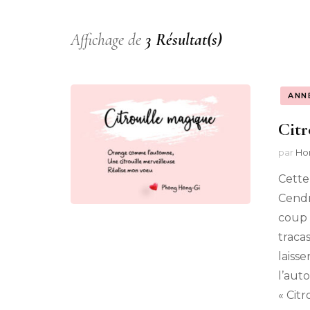
Les Merveilles de
Princesse Papillon et
Mon Vendeur 
Affichage de
3 Résultat(s)
Kizkong
Rêves {Auto-BD
Graphie}
La Magie d’un Autre
ANN
Monde {Citations
Les Formidabl
Citr
Philosophiques}
Aventures de B
et Graubidou
par
Ho
Les Trésors de la Vie
{Voir, Écouter, Lire}
Cette
Cendr
coup 
tracas
laiss
l’aut
« Cit