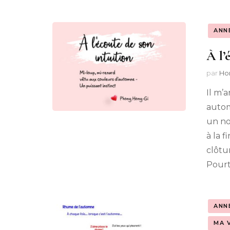
ANN
À l’
par
Ho
Il m’
automn
un no
à la 
clôtu
Pourt
ANN
MA 