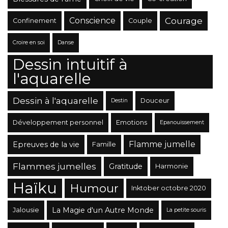
Conscience
Courage
Confinement
Couple
Croire en soi
Danse
Dessin intuitif à
l'aquarelle
Dessin à l'aquarelle
Douceur
Destin
Développement personnel
Emotions
Epanouissement
Flamme jumelle
Epreuves de la vie
Famille
Flammes jumelles
Gratitude
Harmonie
Haïku
Humour
Inktober octobre 2020
La Magie d'un Autre Monde
Jalousie
La petite souris