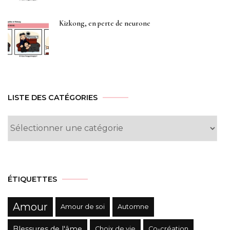
Kizkong, en perte de neurone
LISTE DES CATÉGORIES
Liste
des
Catégories
ÉTIQUETTES
Amour
Amour de soi
Automne
Blessures de l'âme
Choix de vie
Co-création