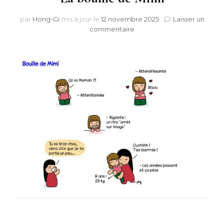
par
Hong-Gi
mis à jour le
12 novembre 2025
Laisser un
sur
commentaire
La
bouille
de
Mimi