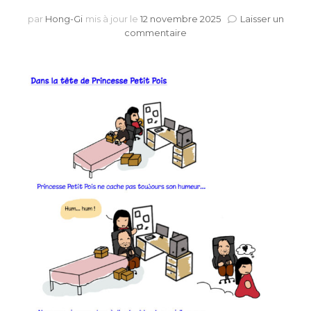
par
Hong-Gi
mis à jour le
12 novembre 2025
Laisser un
sur
commentaire
Dans
la
tête
de
Princesse
Petit
Pois