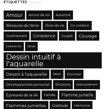
ÉTIQUETTES
Amour
Amour de soi
Automne
Blessures de l'âme
Choix de vie
Co-création
Conscience
Courage
Confinement
Couple
Croire en soi
Danse
Dessin intuitif à
l'aquarelle
Dessin à l'aquarelle
Douceur
Destin
Développement personnel
Emotions
Epanouissement
Flamme jumelle
Epreuves de la vie
Famille
Flammes jumelles
Gratitude
Harmonie