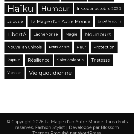
Haïku
Humour
Inktober octobre 2020
La Magie d'un Autre Monde
Jalousie
La petite souris
Liberté
Nounours
Lâcher-prise
Magie
Nouvel an Chinois
Peur
Protection
Petits Plaisirs
Résilience
Tristesse
Saint-Valentin
Rupture
Vie quotidienne
Vibration
© Copyright 2026
La Magie d'un Autre Monde
. Tous droits
réservés.
Fashion Stylist | Développé par
Blossom
Themes
.Propulsé par
WordPress
.