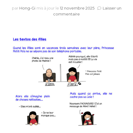
par
Hong-Gi
mis à jour le
12 novembre 2025
Laisser un
sur
commentaire
Les
textos
des
filles