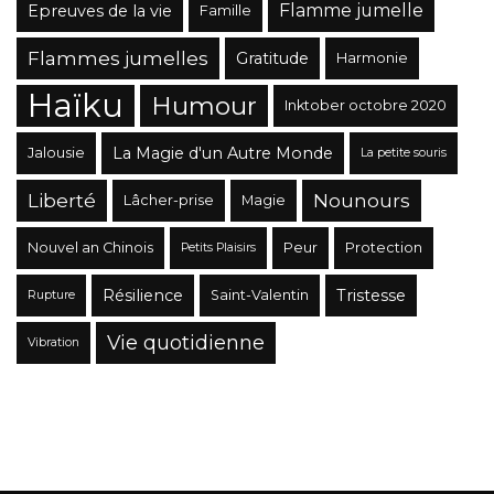
Flamme jumelle
Epreuves de la vie
Famille
Flammes jumelles
Gratitude
Harmonie
Haïku
Humour
Inktober octobre 2020
La Magie d'un Autre Monde
Jalousie
La petite souris
Liberté
Nounours
Lâcher-prise
Magie
Nouvel an Chinois
Peur
Protection
Petits Plaisirs
Résilience
Tristesse
Saint-Valentin
Rupture
Vie quotidienne
Vibration