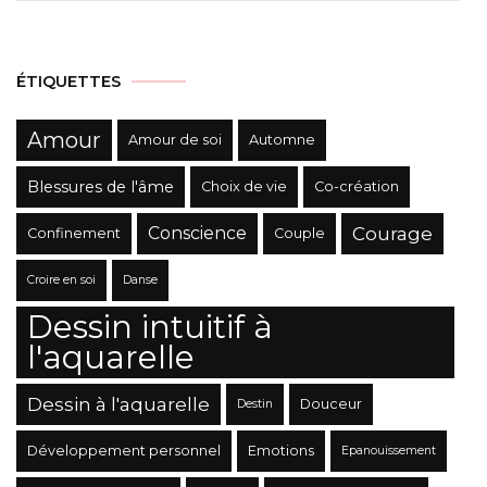
Catégories
ÉTIQUETTES
Amour
Amour de soi
Automne
Blessures de l'âme
Choix de vie
Co-création
Conscience
Courage
Confinement
Couple
Croire en soi
Danse
Dessin intuitif à
l'aquarelle
Dessin à l'aquarelle
Douceur
Destin
Développement personnel
Emotions
Epanouissement