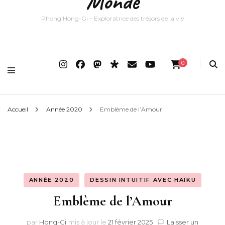
Monde
Phong Hong-Gi – Exploratrice des trésors de la vie
0
Accueil
Année 2020
Emblème de l’Amour
ANNÉE 2020
DESSIN INTUITIF AVEC HAÏKU
Emblème de l’Amour
par
Hong-Gi
mis à jour le
21 février 2025
Laisser un