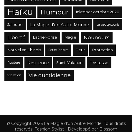
Haïku
Humour
Inktober octobre 2020
La Magie d'un Autre Monde
Jalousie
La petite souris
Liberté
Nounours
Lâcher-prise
Magie
Nouvel an Chinois
Peur
Protection
Petits Plaisirs
Résilience
Tristesse
Saint-Valentin
Rupture
Vie quotidienne
Vibration
© Copyright 2026
La Magie d'un Autre Monde
. Tous droits
réservés.
Fashion Stylist | Développé par
Blossom