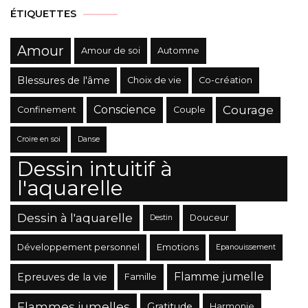
ÉTIQUETTES
Amour
Amour de soi
Automne
Blessures de l'âme
Choix de vie
Co-création
Conscience
Courage
Confinement
Couple
Croire en soi
Danse
Dessin intuitif à
l'aquarelle
Dessin à l'aquarelle
Douceur
Destin
Développement personnel
Emotions
Epanouissement
Flamme jumelle
Epreuves de la vie
Famille
Flammes jumelles
Gratitude
Harmonie