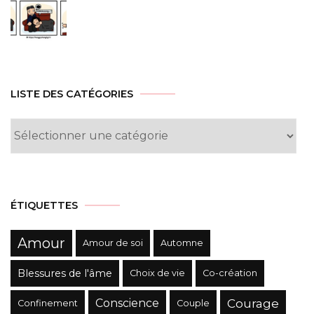
LISTE DES CATÉGORIES
Liste
des
Catégories
ÉTIQUETTES
Amour
Amour de soi
Automne
Blessures de l'âme
Choix de vie
Co-création
Conscience
Courage
Confinement
Couple