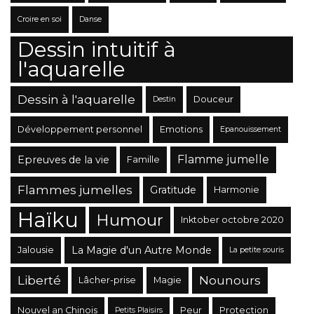
Croire en soi
Danse
Dessin intuitif à
l'aquarelle
Dessin à l'aquarelle
Douceur
Destin
Développement personnel
Emotions
Epanouissement
Flamme jumelle
Epreuves de la vie
Famille
Flammes jumelles
Gratitude
Harmonie
Haïku
Humour
Inktober octobre 2020
La Magie d'un Autre Monde
Jalousie
La petite souris
Liberté
Nounours
Lâcher-prise
Magie
Nouvel an Chinois
Peur
Protection
Petits Plaisirs