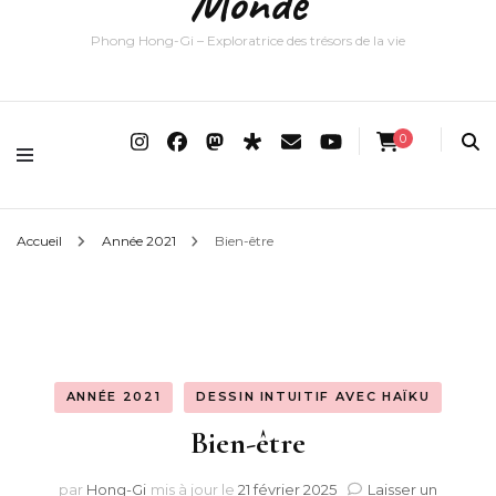
Monde
Phong Hong-Gi – Exploratrice des trésors de la vie
0
Accueil
Année 2021
Bien-être
ANNÉE 2021
DESSIN INTUITIF AVEC HAÏKU
Bien-être
par
Hong-Gi
mis à jour le
21 février 2025
Laisser un