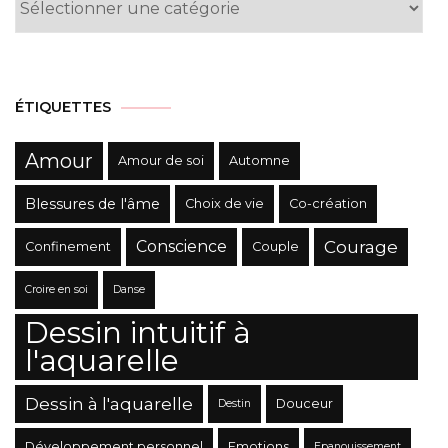
des
Catégories
ÉTIQUETTES
Amour
Amour de soi
Automne
Blessures de l'âme
Choix de vie
Co-création
Conscience
Courage
Confinement
Couple
Croire en soi
Danse
Dessin intuitif à
l'aquarelle
Dessin à l'aquarelle
Douceur
Destin
Développement personnel
Emotions
Epanouissement