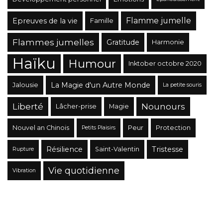
Flamme jumelle
Epreuves de la vie
Famille
Flammes jumelles
Gratitude
Harmonie
Haïku
Humour
Inktober octobre 2020
La Magie d'un Autre Monde
Jalousie
La petite souris
Liberté
Nounours
Lâcher-prise
Magie
Nouvel an Chinois
Peur
Protection
Petits Plaisirs
Résilience
Tristesse
Saint-Valentin
Rupture
Vie quotidienne
Vibration