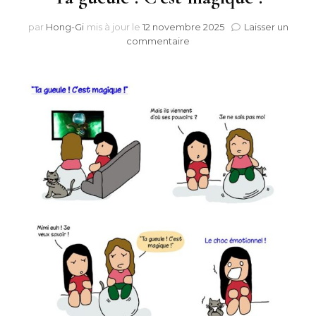
par
Hong-Gi
mis à jour le
12 novembre 2025
Laisser un
sur
commentaire
Ta
gueule
!
C’est
magique
!