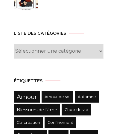
LISTE DES CATÉGORIES
Liste
des
Catégories
ÉTIQUETTES
Amour
Amour de soi
Automne
Blessures de l'âme
Choix de vie
Co-création
Confinement