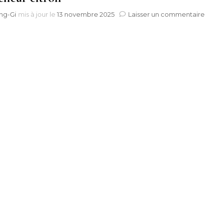
Maman en 
sur
ng-Gi
mis à jour le
13 novembre 2025
Laisser un commentaire
Fraî
citr