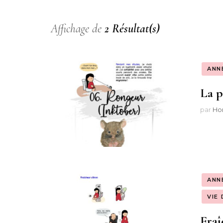
Les Merveilles de
Princesse Papillon et
Mon Vendeur 
Affichage de
2 Résultat(s)
Kizkong
Rêves {Auto-BD
Graphie}
La Magie d’un Autre
ANN
Monde {Citations
Les Formidabl
La p
Philosophiques}
Aventures de B
et Graubidou
par
Ho
Les Trésors de la Vie
{Voir, Écouter, Lire}
ANN
VIE
Fraî