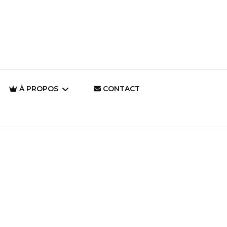
À PROPOS
CONTACT
Qui suis-je en tant
qu’artiste ?
Pourquoi dessiner ?
Il était une fois… La
Magie d’un Autre
Monde