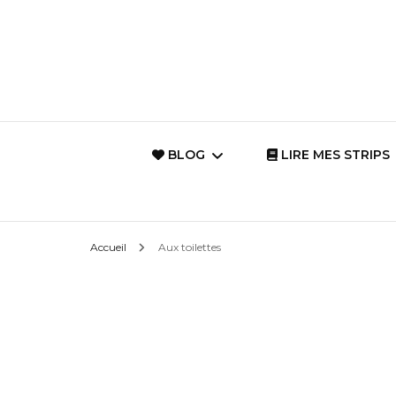
BLOG
LIRE MES STRIPS
Les Mots du Coeur
Vie de famille
Accueil
Aux toilettes
{Archives}
Dessin intuitif avec
haïku
La Magie d’un
Monde {Citation
Le quotidien de
Philosophiques}
Princesse-Petit-Pois
Citations insp