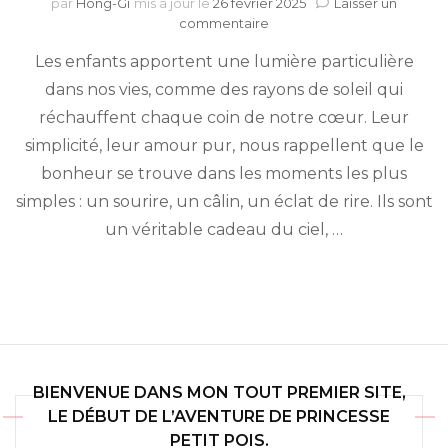
par
Hong-Gi
mis à jour le
26 février 2025
Laisser un
sur
commentaire
Une
Les enfants apportent une lumière particulière
belle
petite
dans nos vies, comme des rayons de soleil qui
petite
réchauffent chaque coin de notre cœur. Leur
famille
simplicité, leur amour pur, nous rappellent que le
bonheur se trouve dans les moments les plus
simples : un sourire, un câlin, un éclat de rire. Ils sont
un véritable cadeau du ciel, …
BIENVENUE DANS MON TOUT PREMIER SITE,
LE DÉBUT DE L’AVENTURE DE PRINCESSE
PETIT POIS.