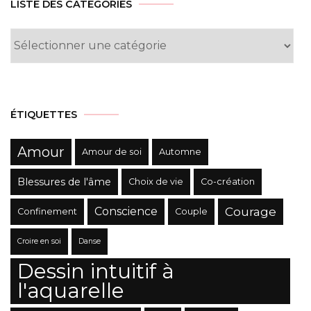
LISTE DES CATÉGORIES
Liste
des
Catégories
ÉTIQUETTES
Amour
Amour de soi
Automne
Blessures de l'âme
Choix de vie
Co-création
Conscience
Courage
Confinement
Couple
Croire en soi
Danse
Dessin intuitif à
l'aquarelle