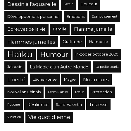
Dessin à l'aquarelle
Douceur
Destin
Développement personnel
Emotions
Epanouissement
Flamme jumelle
Epreuves de la vie
Famille
Flammes jumelles
Gratitude
Harmonie
Haïku
Humour
Inktober octobre 2020
La Magie d'un Autre Monde
Jalousie
La petite souris
Liberté
Nounours
Lâcher-prise
Magie
Nouvel an Chinois
Peur
Protection
Petits Plaisirs
Résilience
Tristesse
Saint-Valentin
Rupture
Vie quotidienne
Vibration