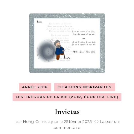
ANNÉE 2016
CITATIONS INSPIRANTES
LES TRÉSORS DE LA VIE {VOIR, ÉCOUTER, LIRE}
Invictus
par
Hong-Gi
mis à jour le
25 février 2025
Laisser un
sur
commentaire
Invictus