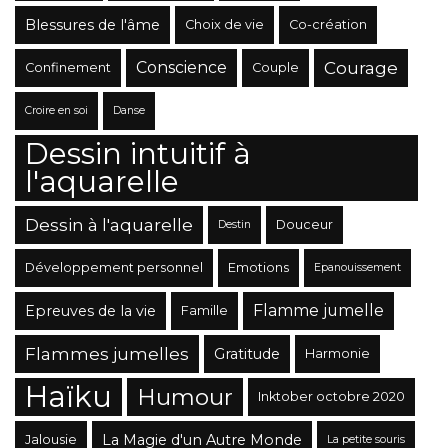
Blessures de l'âme
Choix de vie
Co-création
Conscience
Courage
Confinement
Couple
Croire en soi
Danse
Dessin intuitif à
l'aquarelle
Dessin à l'aquarelle
Douceur
Destin
Développement personnel
Emotions
Epanouissement
Flamme jumelle
Epreuves de la vie
Famille
Flammes jumelles
Gratitude
Harmonie
Haïku
Humour
Inktober octobre 2020
La Magie d'un Autre Monde
Jalousie
La petite souris