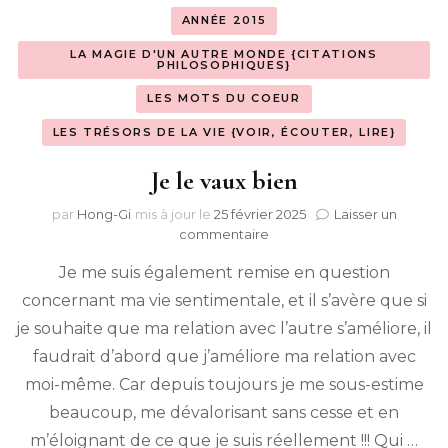
ANNÉE 2015
LA MAGIE D'UN AUTRE MONDE {CITATIONS
PHILOSOPHIQUES}
LES MOTS DU COEUR
LES TRÉSORS DE LA VIE {VOIR, ÉCOUTER, LIRE}
Je le vaux bien
par
Hong-Gi
mis à jour le
25 février 2025
Laisser un
sur
commentaire
Je
Je me suis également remise en question
le
vaux
concernant ma vie sentimentale, et il s’avère que si
bien
je souhaite que ma relation avec l’autre s’améliore, il
faudrait d’abord que j’améliore ma relation avec
moi-même. Car depuis toujours je me sous-estime
beaucoup, me dévalorisant sans cesse et en
m’éloignant de ce que je suis réellement !!! Qui …