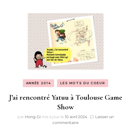
ANNÉE 2014
LES MOTS DU COEUR
J’ai rencontré Yatuu à Toulouse Game
Show
par
Hong-Gi
mis à jour le
10 avril 2024
Laisser un
sur
commentaire
J’ai