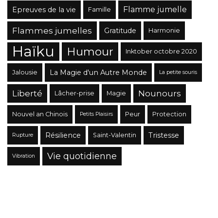
Flamme jumelle
Epreuves de la vie
Famille
Flammes jumelles
Gratitude
Harmonie
Haïku
Humour
Inktober octobre 2020
La Magie d'un Autre Monde
Jalousie
La petite souris
Liberté
Nounours
Lâcher-prise
Magie
Nouvel an Chinois
Peur
Protection
Petits Plaisirs
Résilience
Tristesse
Saint-Valentin
Rupture
Vie quotidienne
Vibration