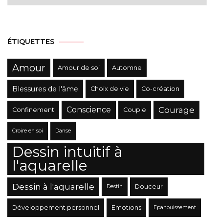
des
Catégories
ÉTIQUETTES
Amour
Amour de soi
Automne
Blessures de l'âme
Choix de vie
Co-création
Conscience
Courage
Confinement
Couple
Croire en soi
Danse
Dessin intuitif à
l'aquarelle
Dessin à l'aquarelle
Douceur
Destin
Développement personnel
Emotions
Epanouissement