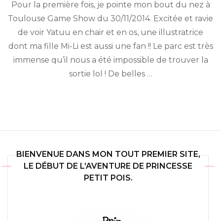
Pour la première fois, je pointe mon bout du nez à
rencontré
Yatuu
Toulouse Game Show du 30/11/2014. Excitée et ravie
à
de voir Yatuu en chair et en os, une illustratrice
Toulouse
Game
dont ma fille Mi-Li est aussi une fan !! Le parc est très
Show
immense qu’il nous a été impossible de trouver la
sortie lol ! De belles …
BIENVENUE DANS MON TOUT PREMIER SITE,
LE DÉBUT DE L’AVENTURE DE PRINCESSE
PETIT POIS.