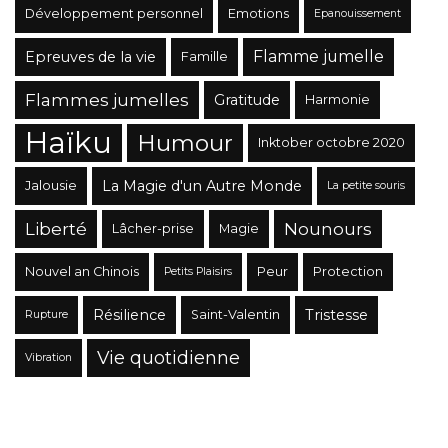
Développement personnel
Emotions
Epanouissement
Flamme jumelle
Epreuves de la vie
Famille
Flammes jumelles
Gratitude
Harmonie
Haïku
Humour
Inktober octobre 2020
La Magie d'un Autre Monde
Jalousie
La petite souris
Liberté
Nounours
Lâcher-prise
Magie
Nouvel an Chinois
Peur
Protection
Petits Plaisirs
Résilience
Tristesse
Saint-Valentin
Rupture
Vie quotidienne
Vibration