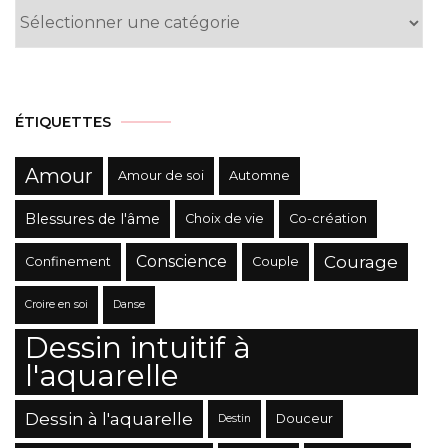
Liste
des
Catégories
ÉTIQUETTES
Amour
Amour de soi
Automne
Blessures de l'âme
Choix de vie
Co-création
Conscience
Courage
Confinement
Couple
Croire en soi
Danse
Dessin intuitif à
l'aquarelle
Dessin à l'aquarelle
Douceur
Destin