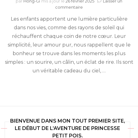
par
Hong-Gi
mis à jour le
26 février 2025
Laisser un
sur
commentaire
Une
Les enfants apportent une lumière particulière
belle
petite
dans nos vies, comme des rayons de soleil qui
petite
réchauffent chaque coin de notre cœur. Leur
famille
simplicité, leur amour pur, nous rappellent que le
bonheur se trouve dans les moments les plus
simples : un sourire, un câlin, un éclat de rire. Ils sont
un véritable cadeau du ciel, …
BIENVENUE DANS MON TOUT PREMIER SITE,
LE DÉBUT DE L’AVENTURE DE PRINCESSE
PETIT POIS.