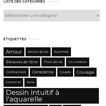
LISTE DES CATÉGORIES
Liste
des
Catégories
ÉTIQUETTES
Amour
Amour de soi
Automne
Blessures de l'âme
Choix de vie
Co-création
Conscience
Courage
Confinement
Couple
Croire en soi
Danse
Dessin intuitif à
l'aquarelle