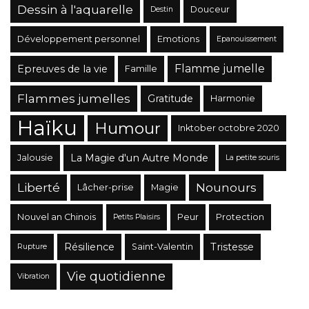
Dessin à l'aquarelle
Douceur
Destin
Développement personnel
Emotions
Epanouissement
Flamme jumelle
Epreuves de la vie
Famille
Flammes jumelles
Gratitude
Harmonie
Haïku
Humour
Inktober octobre 2020
La Magie d'un Autre Monde
Jalousie
La petite souris
Liberté
Nounours
Lâcher-prise
Magie
Nouvel an Chinois
Peur
Protection
Petits Plaisirs
Résilience
Tristesse
Saint-Valentin
Rupture
Vie quotidienne
Vibration