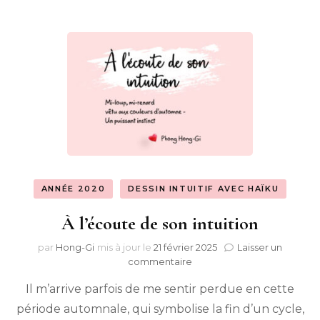
ANNÉE 2020
DESSIN INTUITIF AVEC HAÏKU
À l’écoute de son intuition
par
Hong-Gi
mis à jour le
21 février 2025
Laisser un
sur
commentaire
À
Il m’arrive parfois de me sentir perdue en cette
l’écoute
de
période automnale, qui symbolise la fin d’un cycle,
son