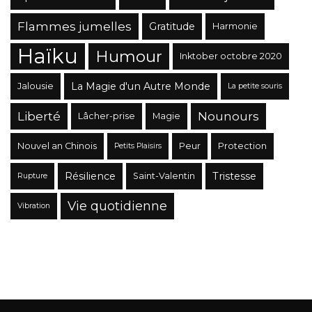
Flammes jumelles
Gratitude
Harmonie
Haïku
Humour
Inktober octobre 2020
La Magie d'un Autre Monde
Jalousie
La petite souris
Liberté
Nounours
Lâcher-prise
Magie
Nouvel an Chinois
Peur
Protection
Petits Plaisirs
Résilience
Tristesse
Saint-Valentin
Rupture
Vie quotidienne
Vibration