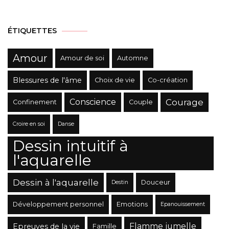
Catégories
ÉTIQUETTES
Amour
Amour de soi
Automne
Blessures de l'âme
Choix de vie
Co-création
Conscience
Courage
Confinement
Couple
Croire en soi
Danse
Dessin intuitif à
l'aquarelle
Dessin à l'aquarelle
Douceur
Destin
Développement personnel
Emotions
Epanouissement
Flamme jumelle
Epreuves de la vie
Famille