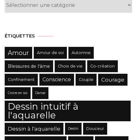
Liste
des
Catégories
ÉTIQUETTES
Amour
Amour de soi
Automne
Blessures de l'âme
Choix de vie
Co-création
Conscience
Courage
Confinement
Couple
Croire en soi
Danse
Dessin intuitif à
l'aquarelle
Dessin à l'aquarelle
Douceur
Destin