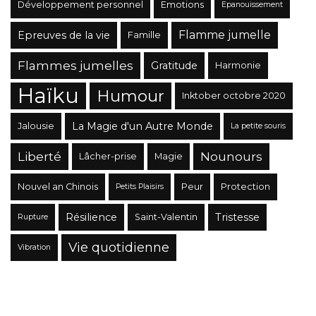
Développement personnel
Emotions
Epanouissement
Flamme jumelle
Epreuves de la vie
Famille
Flammes jumelles
Gratitude
Harmonie
Haïku
Humour
Inktober octobre 2020
La Magie d'un Autre Monde
Jalousie
La petite souris
Liberté
Nounours
Lâcher-prise
Magie
Nouvel an Chinois
Peur
Protection
Petits Plaisirs
Résilience
Tristesse
Saint-Valentin
Rupture
Vie quotidienne
Vibration