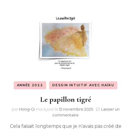
ANNÉE 2022
DESSIN INTUITIF AVEC HAÏKU
Le papillon tigré
par
Hong-Gi
mis à jour le
12 novembre 2025
Laisser un
sur
commentaire
Le
Cela faisait longtemps que je n’avais pas créé de
papillon