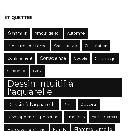
Catégories
ÉTIQUETTES
Amour
Amour de soi
Automne
Blessures de l'âme
Choix de vie
Co-création
Conscience
Courage
Confinement
Couple
Croire en soi
Danse
Dessin intuitif à
l'aquarelle
Dessin à l'aquarelle
Douceur
Destin
Développement personnel
Emotions
Epanouissement
Flamme jumelle
Epreuves de la vie
Famille