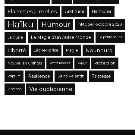
Flammes jumelles
Gratitude
Harmonie
Haïku
Humour
Inktober octobre 2020
La Magie d'un Autre Monde
Jalousie
La petite souris
Liberté
Nounours
Lâcher-prise
Magie
Nouvel an Chinois
Peur
Protection
Petits Plaisirs
Résilience
Tristesse
Saint-Valentin
Rupture
Vie quotidienne
Vibration