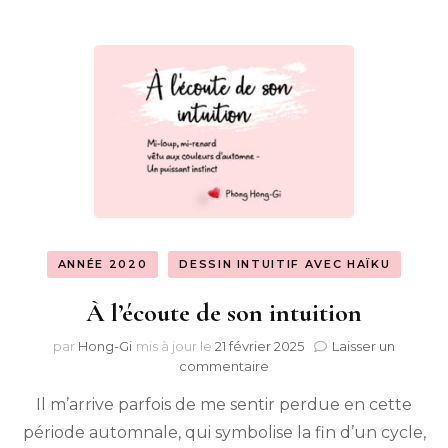
ANNÉE 2020
DESSIN INTUITIF AVEC HAÏKU
À l’écoute de son intuition
par
Hong-Gi
mis à jour le
21 février 2025
Laisser un
sur
commentaire
À
Il m’arrive parfois de me sentir perdue en cette
l’écoute
de
période automnale, qui symbolise la fin d’un cycle,
son