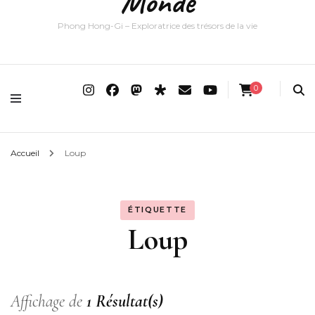
Monde
Phong Hong-Gi – Exploratrice des trésors de la vie
0
Accueil
Loup
ÉTIQUETTE
Loup
Affichage de
1 Résultat(s)