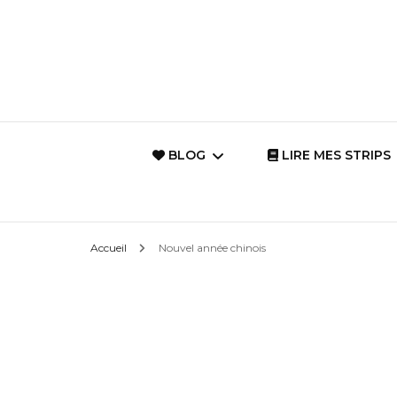
BLOG
LIRE MES STRIPS
Les Mots du Coeur
Vie de famille
Accueil
Nouvel année chinois
{Archives}
Dessin intuitif avec
haïku
La Magie d’un
Monde {Citation
Le quotidien de
Philosophiques}
Princesse-Petit-Pois
Citations insp