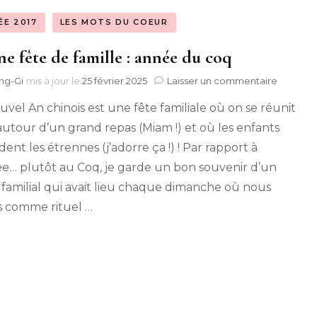
Maman en 
ÉE 2017
LES MOTS DU COEUR
e fête de famille : année du coq
sur
ng-Gi
mis à jour le
25 février 2025
Laisser un commentaire
Bonne
uvel An chinois est une fête familiale où on se réunit
fête
de
autour d’un grand repas (Miam !) et où les enfants
famille
ent les étrennes (j’adorre ça !) ! Par rapport à
:
année
ée… plutôt au Coq, je garde un bon souvenir d’un
du
 familial qui avait lieu chaque dimanche où nous
coq
s comme rituel …