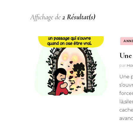
Les Merveilles de
Princesse Papillon et
Mon Vendeur 
Affichage de
2 Résultat(s)
Kizkong
Rêves {Auto-BD
Graphie}
La Magie d’un Autre
ANN
Monde {Citations
Les Formidabl
Une 
Philosophiques}
Aventures de B
et Graubidou
par
Ho
Les Trésors de la Vie
{Voir, Écouter, Lire}
Une p
s’ouvr
force
là,sil
cache
avanc