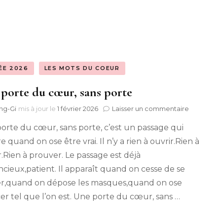
2022}
« Père Noël »
des
Vie de couple avec
-
Marques-pages « Bon
Nounours {2017-2020}
Pour… »
Famille recomposée
ÉE 2026
LES MOTS DU COEUR
es
Images « Pas de
avec Nounours {2017-
porte du cœur, sans porte
lanbeck
Publicité »
2020}
sur
ng-Gi
mis à jour le
1 février 2026
Laisser un commentaire
Ma vie de Maman avec
Une
orte du cœur, sans porte, c’est un passage qui
porte
Mimi & Meimei {2014-
du
e quand on ose être vrai. Il n’y a rien à ouvrir.Rien à
2022}
cœur,
r.Rien à prouver. Le passage est déjà
sans
Mes Aventures de
porte
encieux,patient. Il apparaît quand on cesse de se
Mes Avent
Maman
r,quand on dépose les masques,quand on ose
Maman en 
er tel que l’on est. Une porte du cœur, sans …
Mes Avent