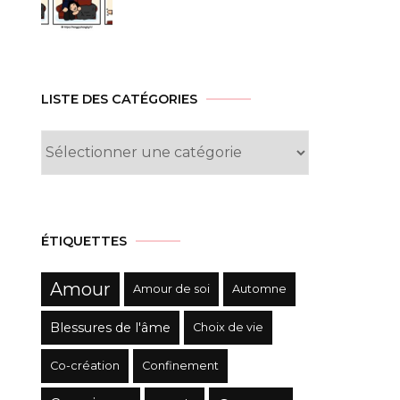
LISTE DES CATÉGORIES
Liste
des
Catégories
ÉTIQUETTES
Amour
Amour de soi
Automne
Blessures de l'âme
Choix de vie
Co-création
Confinement