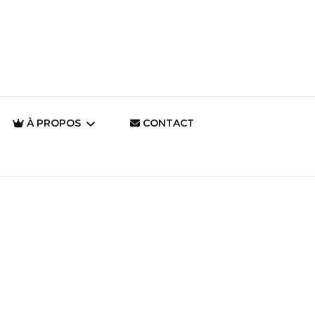
À PROPOS
CONTACT
Qui suis-je en tant
qu’artiste ?
Pourquoi dessiner ?
Il était une fois… La
Magie d’un Autre
Monde