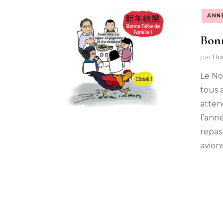
ANN
Bonn
par
Ho
Le No
tous 
attend
l’ann
repas
avion