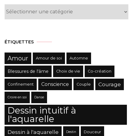
Liste
des
Catégories
ÉTIQUETTES
Amour
Amour de soi
Automne
Blessures de l'âme
Choix de vie
Co-création
Conscience
Courage
Confinement
Couple
Croire en soi
Danse
Dessin intuitif à
l'aquarelle
Dessin à l'aquarelle
Douceur
Destin