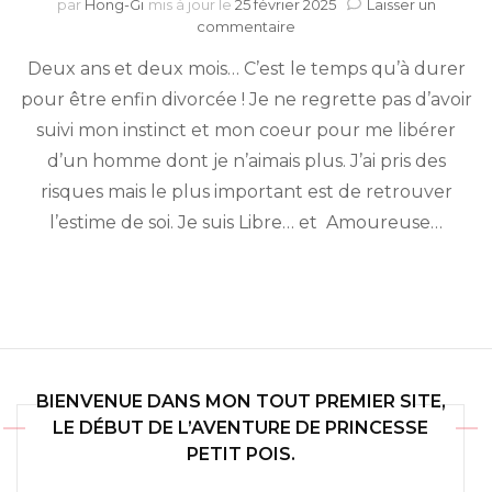
par
Hong-Gi
mis à jour le
25 février 2025
Laisser un
sur
commentaire
Je
Deux ans et deux mois… C’est le temps qu’à durer
suis
libre
pour être enfin divorcée ! Je ne regrette pas d’avoir
suivi mon instinct et mon coeur pour me libérer
d’un homme dont je n’aimais plus. J’ai pris des
risques mais le plus important est de retrouver
l’estime de soi. Je suis Libre… et Amoureuse…
BIENVENUE DANS MON TOUT PREMIER SITE,
LE DÉBUT DE L’AVENTURE DE PRINCESSE
PETIT POIS.