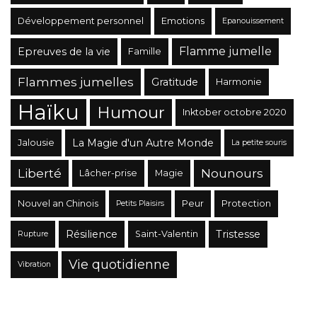
Développement personnel
Emotions
Epanouissement
Flamme jumelle
Epreuves de la vie
Famille
Flammes jumelles
Gratitude
Harmonie
Haïku
Humour
Inktober octobre 2020
La Magie d'un Autre Monde
Jalousie
La petite souris
Liberté
Nounours
Lâcher-prise
Magie
Nouvel an Chinois
Peur
Protection
Petits Plaisirs
Résilience
Tristesse
Saint-Valentin
Rupture
Vie quotidienne
Vibration