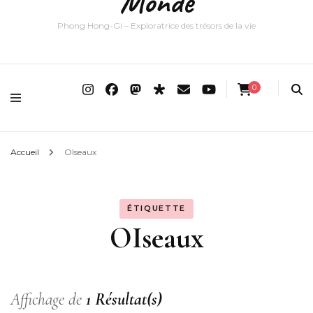
Monde
Phong Hong-Gi – Exploratrice des trésors de la vie
0
Accueil
OIseaux
ÉTIQUETTE
OIseaux
Affichage de
1 Résultat(s)