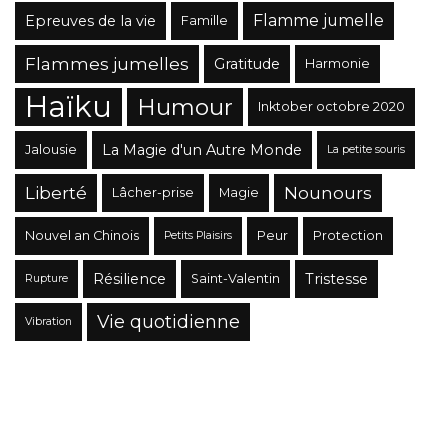
Flamme jumelle
Epreuves de la vie
Famille
Flammes jumelles
Gratitude
Harmonie
Haïku
Humour
Inktober octobre 2020
La Magie d'un Autre Monde
Jalousie
La petite souris
Liberté
Nounours
Lâcher-prise
Magie
Nouvel an Chinois
Peur
Protection
Petits Plaisirs
Résilience
Tristesse
Saint-Valentin
Rupture
Vie quotidienne
Vibration