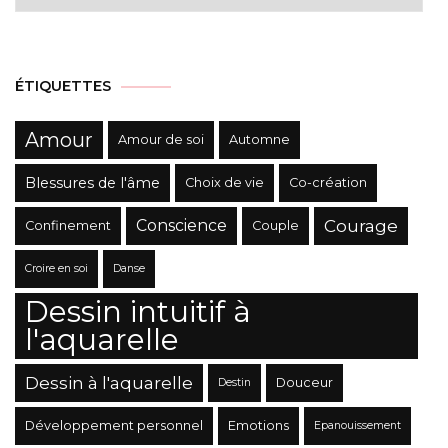
des
Catégories
ÉTIQUETTES
Amour
Amour de soi
Automne
Blessures de l'âme
Choix de vie
Co-création
Conscience
Courage
Confinement
Couple
Croire en soi
Danse
Dessin intuitif à
l'aquarelle
Dessin à l'aquarelle
Douceur
Destin
Développement personnel
Emotions
Epanouissement