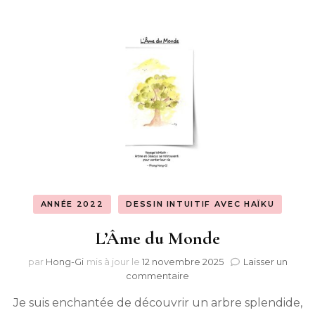
ANNÉE 2022
DESSIN INTUITIF AVEC HAÏKU
L’Âme du Monde
par
Hong-Gi
mis à jour le
12 novembre 2025
Laisser un
sur
commentaire
L’Âme
Je suis enchantée de découvrir un arbre splendide,
du