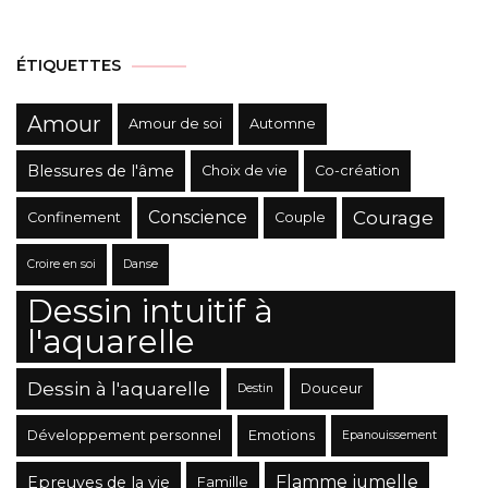
Catégories
ÉTIQUETTES
Amour
Amour de soi
Automne
Blessures de l'âme
Choix de vie
Co-création
Conscience
Courage
Confinement
Couple
Croire en soi
Danse
Dessin intuitif à
l'aquarelle
Dessin à l'aquarelle
Douceur
Destin
Développement personnel
Emotions
Epanouissement
Flamme jumelle
Epreuves de la vie
Famille