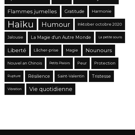
Flammes jumelles
Gratitude
Harmonie
Haïku
Humour
Inktober octobre 2020
La Magie d'un Autre Monde
Jalousie
La petite souris
Liberté
Nounours
Lâcher-prise
Magie
Nouvel an Chinois
Peur
Protection
Petits Plaisirs
Résilience
Tristesse
Saint-Valentin
Rupture
Vie quotidienne
Vibration