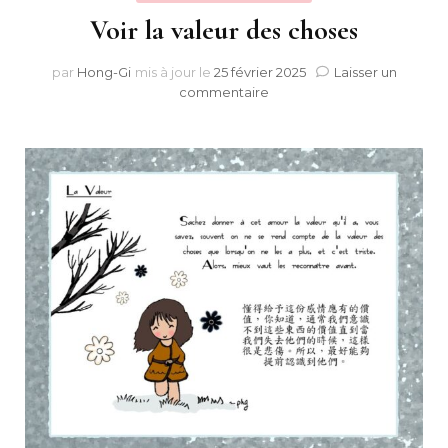
Voir la valeur des choses
par
Hong-Gi
mis à jour le
25 février 2025
Laisser un
sur
commentaire
Voir
la
valeur
des
choses