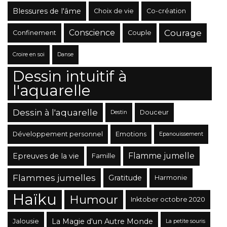
Blessures de l'âme
Choix de vie
Co-création
Conscience
Courage
Confinement
Couple
Croire en soi
Danse
Dessin intuitif à
l'aquarelle
Dessin à l'aquarelle
Douceur
Destin
Développement personnel
Emotions
Epanouissement
Flamme jumelle
Epreuves de la vie
Famille
Flammes jumelles
Gratitude
Harmonie
Haïku
Humour
Inktober octobre 2020
La Magie d'un Autre Monde
Jalousie
La petite souris