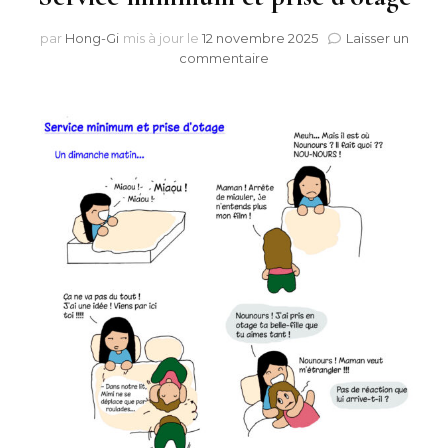
par
Hong-Gi
mis à jour le
12 novembre 2025
Laisser un
sur
commentaire
Service
minimum
et
prise
d’otage