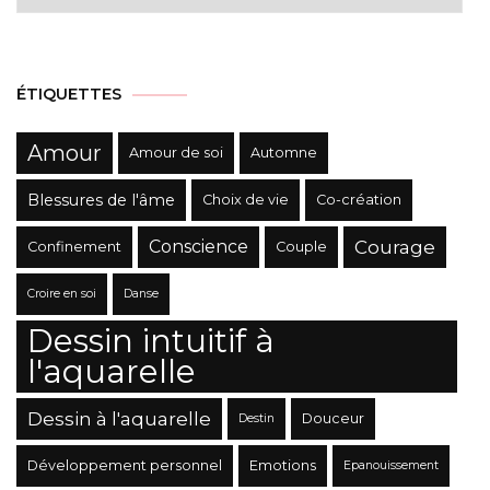
des
Catégories
ÉTIQUETTES
Amour
Amour de soi
Automne
Blessures de l'âme
Choix de vie
Co-création
Conscience
Courage
Confinement
Couple
Croire en soi
Danse
Dessin intuitif à
l'aquarelle
Dessin à l'aquarelle
Douceur
Destin
Développement personnel
Emotions
Epanouissement