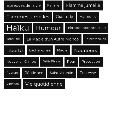
Flamme jumelle
Epreuves de la vie
Famille
Flammes jumelles
Gratitude
Harmonie
Haïku
Humour
Inktober octobre 2020
La Magie d'un Autre Monde
Jalousie
La petite souris
Liberté
Nounours
Lâcher-prise
Magie
Nouvel an Chinois
Peur
Protection
Petits Plaisirs
Résilience
Tristesse
Saint-Valentin
Rupture
Vie quotidienne
Vibration