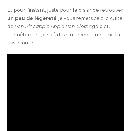
Et pour l’instant, juste pour le plaisir de retrouver
un peu de légèreté
, je vous remets ce clip culte
de
Pen Pineapple Apple Pen
. C’est rigolo et,
honnêtement, cela fait un moment que je ne l’ai
pas écouté !