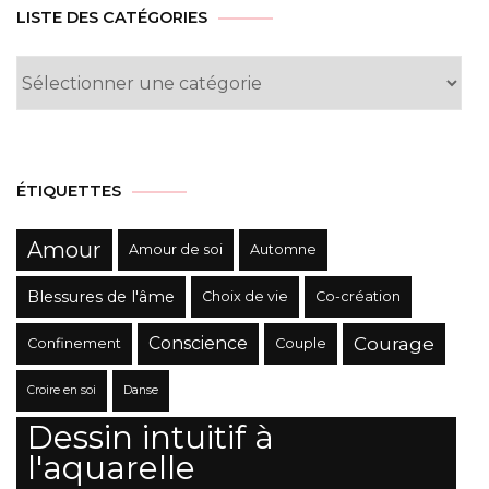
LISTE DES CATÉGORIES
Liste
des
Catégories
ÉTIQUETTES
Amour
Amour de soi
Automne
Blessures de l'âme
Choix de vie
Co-création
Conscience
Courage
Confinement
Couple
Croire en soi
Danse
Dessin intuitif à
l'aquarelle