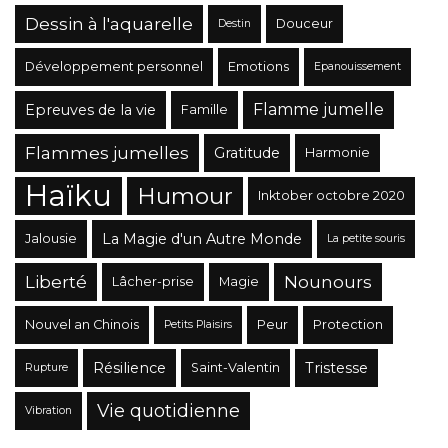
Dessin à l'aquarelle
Douceur
Destin
Développement personnel
Emotions
Epanouissement
Flamme jumelle
Epreuves de la vie
Famille
Flammes jumelles
Gratitude
Harmonie
Haïku
Humour
Inktober octobre 2020
La Magie d'un Autre Monde
Jalousie
La petite souris
Liberté
Nounours
Lâcher-prise
Magie
Nouvel an Chinois
Peur
Protection
Petits Plaisirs
Résilience
Tristesse
Saint-Valentin
Rupture
Vie quotidienne
Vibration