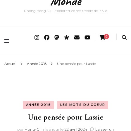
Monde
Phong Hong-Gi – Exploratrice des trésors de la vie
0
Accueil
Année 2018
Une pensée pour Lassie
ANNÉE 2018
LES MOTS DU COEUR
Une pensée pour Lassie
par
Hong-Gi
mis à jour le
22 avril 2024
Laisser un