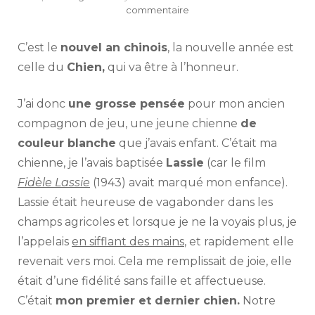
sur
commentaire
Une
pensée
C’est le
nouvel an chinois
, la nouvelle année est
pour
Lassie
celle du
Chien,
qui va être à l’honneur.
J’ai donc
une grosse pensée
pour mon ancien
compagnon de jeu, une jeune chienne
de
couleur blanche
que j’avais enfant. C’était ma
chienne, je l’avais baptisée
Lassie
(car le film
Fidèle Lassie
(1943) avait marqué mon enfance).
Lassie était heureuse de vagabonder dans les
champs agricoles et lorsque je ne la voyais plus, je
l’appelais
en sifflant des mains
, et rapidement elle
revenait vers moi. Cela me remplissait de joie, elle
était d’une fidélité sans faille et affectueuse.
C’était
mon premier et dernier chien.
Notre