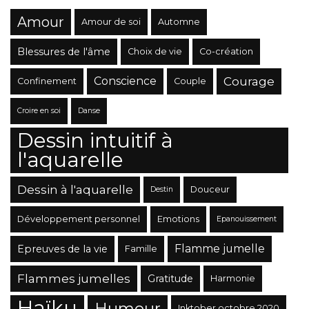
Amour
Amour de soi
Automne
Blessures de l'âme
Choix de vie
Co-création
Conscience
Courage
Confinement
Couple
Croire en soi
Danse
Dessin intuitif à
l'aquarelle
Dessin à l'aquarelle
Douceur
Destin
Développement personnel
Emotions
Epanouissement
Flamme jumelle
Epreuves de la vie
Famille
Flammes jumelles
Gratitude
Harmonie
Haïku
Humour
Inktober octobre 2020