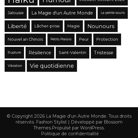
La Magie d'un Autre Monde
Jalousie
La petite souris
Liberté
Nounours
Lâcher-prise
Magie
Nouvel an Chinois
Peur
Protection
Petits Plaisirs
Résilience
Tristesse
Saint-Valentin
Rupture
Vie quotidienne
Vibration
© Copyright 2026
La Magie d'un Autre Monde
. Tous droits
réservés.
Fashion Stylist | Développé par
Blossom
Themes
.Propulsé par
WordPress
.
Politique de confidentialité