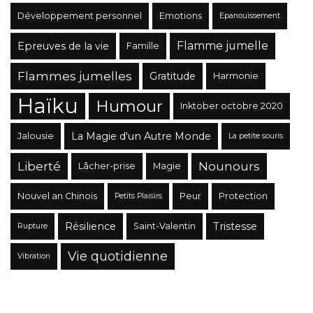
Développement personnel
Emotions
Epanouissement
Flamme jumelle
Epreuves de la vie
Famille
Flammes jumelles
Gratitude
Harmonie
Haïku
Humour
Inktober octobre 2020
La Magie d'un Autre Monde
Jalousie
La petite souris
Liberté
Nounours
Lâcher-prise
Magie
Nouvel an Chinois
Peur
Protection
Petits Plaisirs
Résilience
Tristesse
Saint-Valentin
Rupture
Vie quotidienne
Vibration