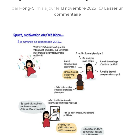
par
Hong-Gi
mis à jour le
13 novembre 2025
Laisser un
sur
commentaire
Sport,
motivation
et
p’tit
bidou