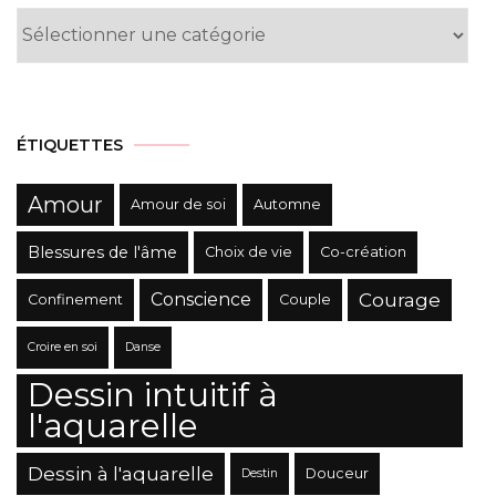
Liste
des
Catégories
ÉTIQUETTES
Amour
Amour de soi
Automne
Blessures de l'âme
Choix de vie
Co-création
Conscience
Courage
Confinement
Couple
Croire en soi
Danse
Dessin intuitif à
l'aquarelle
Dessin à l'aquarelle
Douceur
Destin